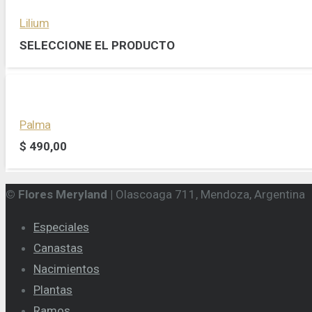
Lilium
SELECCIONE EL PRODUCTO
Palma
$
490,00
© Flores Meryland |
Olascoaga 711, Mendoza, Argentina
Especiales
Canastas
Nacimientos
Plantas
Ramos